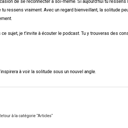
occasion de se reconnecter à soi-même. Si aujourd'hui tu ressens 
tu ressens vraiment. Avec un regard bienveillant, la solitude pe
ement.
e sujet, je t'invite à écouter le podcast. Tu y trouveras des con
t’inspirera à voir la solitude sous un nouvel angle.
etour à la catégorie "Articles"