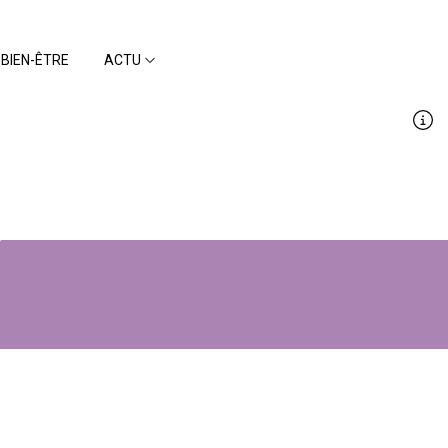
BIEN-ÊTRE
ACTU
ie ?
?