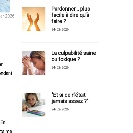
Pardonner... plus
facile à dire qu’à
ier 2026
faire ?
24/02/2026
La culpabilité saine
ou toxique ?
r.
24/02/2026
endant
"Et si ce n'était
jamais assez ?"
24/02/2026
 En
nts me