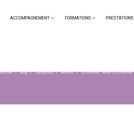
ACCOMPAGNEMENT
FORMATIONS
PRESTATIONS 
Solitude : Amie ou Ennem
Accueil
Blog
Catégories
Articles
La Solitude : Amie Ou Ennemie 
>
>
>
>