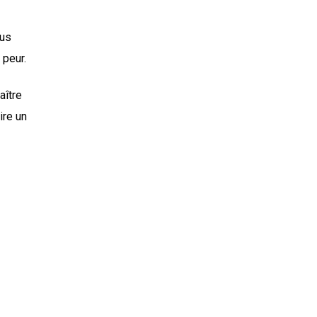
ous
 peur.
aître
ire un